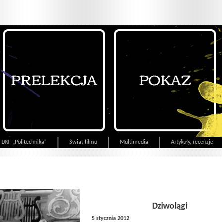
DKF „Politechnika”
Świat filmu
Multimedia
Artykuły, recenzje
Dziwolągi
5 stycznia 2012