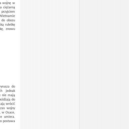
na wojnę w
a ciężarną
przyjciem
Wietnamie
ą do obozu
ką ruletkę
zkę, znowu
wyrusza do
ch jednak
e nie mają
jeżdżają do
iają wrócić
czas wojny
i, w Osace,
ie umiera.
go postawa