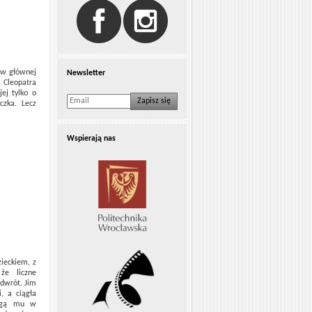
 w głównej
Newsletter
 Cleopatra
ej tylko o
Zapisz się
czka. Lecz
Wspierają nas
ieckiem, z
że liczne
dwrót. Jim
, a ciągła
mogą mu w