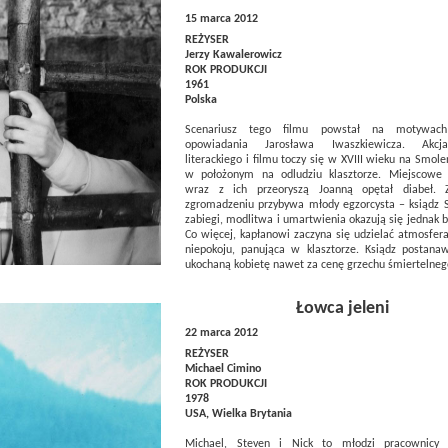
15 marca 2012
REŻYSER
Jerzy Kawalerowicz
ROK PRODUKCJI
1961
Polska
Scenariusz tego filmu powstał na motywac
opowiadania Jarosława Iwaszkiewicza. Akc
literackiego i filmu toczy się w XVIII wieku na Smole
w położonym na odludziu klasztorze. Miejscowe 
wraz z ich przeoryszą Joanną opętał diabeł.
zgromadzeniu przybywa młody egzorcysta – ksiądz S
zabiegi, modlitwa i umartwienia okazują się jednak
Co więcej, kapłanowi zaczyna się udzielać atmosfer
niepokoju, panująca w klasztorze. Ksiądz postanaw
ukochaną kobietę nawet za cenę grzechu śmiertelne
Łowca jeleni
22 marca 2012
REŻYSER
Michael Cimino
ROK PRODUKCJI
1978
USA, Wielka Brytania
Michael, Steven i Nick to młodzi pracownicy 