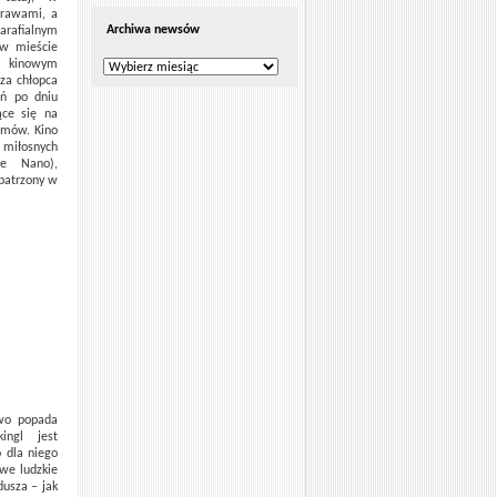
prawami, a
Archiwa newsów
arafialnym
 w mieście
m kinowym
Archiwa
dza chłopca
newsów
eń po dniu
ące się na
lmów. Kino
miłosnych
se Nano),
apatrzony w
owo popada
ingl jest
 dla niego
iwe ludzkie
dusza – jak