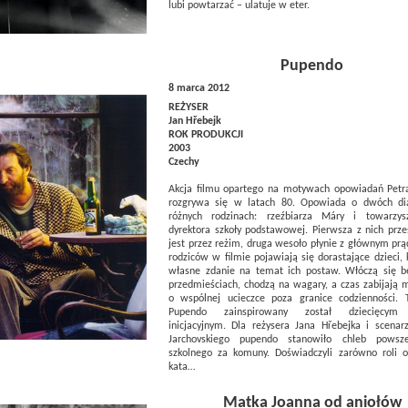
lubi powtarzać – ulatuje w eter.
Pupendo
8 marca 2012
REŻYSER
Jan Hřebejk
ROK PRODUKCJI
2003
Czechy
Akcja filmu opartego na motywach opowiadań Petr
rozgrywa się w latach 80. Opowiada o dwóch di
różnych rodzinach: rzeźbiarza Máry i towarzys
dyrektora szkoły podstawowej. Pierwsza z nich prz
jest przez reżim, druga wesoło płynie z głównym pr
rodziców w filmie pojawiają się dorastające dzieci,
własne zdanie na temat ich postaw. Włóczą się b
przedmieściach, chodzą na wagary, a czas zabijają 
o wspólnej ucieczce poza granice codzienności. T
Pupendo zainspirowany został dziecięcym 
inicjacyjnym. Dla reżysera Jana Hřebejka i scenarz
Jarchovskiego pupendo stanowiło chleb powsze
szkolnego za komuny. Doświadczyli zarówno roli ofi
kata…
Matka Joanna od aniołów