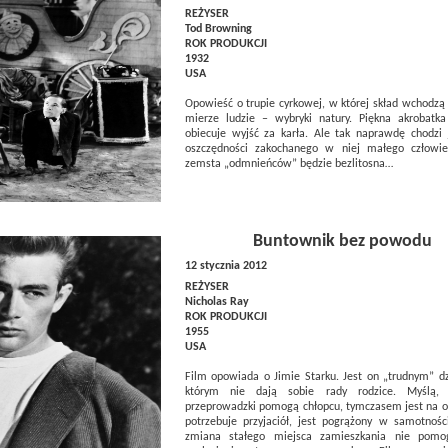
REŻYSER
Tod Browning
ROK PRODUKCJI
1932
USA
Opowieść o trupie cyrkowej, w której skład wchodzą
mierze ludzie – wybryki natury. Piękna akrobatka
obiecuje wyjść za karła. Ale tak naprawdę chodzi j
oszczędności zakochanego w niej małego człowie
zemsta „odmnieńców” będzie bezlitosna…
Buntownik bez powodu
12 stycznia 2012
REŻYSER
Nicholas Ray
ROK PRODUKCJI
1955
USA
Film opowiada o Jimie Starku. Jest on „trudnym” dz
którym nie dają sobie rady rodzice. Myślą, 
przeprowadzki pomogą chłopcu, tymczasem jest na o
potrzebuje przyjaciół, jest pogrążony w samotności
zmiana stałego miejsca zamieszkania nie po