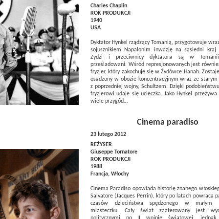
Charles Chaplin
ROK PRODUKCJI
1940
USA
Dyktator Hynkel rządzący Tomanią, przygotowuje wra
sojusznikiem Napalonim inwazję na sąsiedni kraj A
Żydzi i przeciwnicy dyktatora są w Tomanii
prześladowani. Wśród represjonowanych jest równie
fryzjer, który zakochuje się w Żydówce Hanah. Zostaj
osadzony w obozie koncentracyjnym wraz ze stary
z poprzedniej wojny, Schultzem. Dzięki podobieństw
fryzjerowi udaje się ucieczka. Jako Hynkel przeżyw
wiele przygód…
Cinema paradiso
23 lutego 2012
REŻYSER
Giuseppe Tornatore
ROK PRODUKCJI
1988
Francja, Włochy
Cinema Paradiso opowiada historię znanego włoskieg
Salvatore (Jacques Perrin), który po latach powraca 
czasów dzieciństwa spędzonego w małym sy
miasteczku. Cały świat zaaferowany jest wyd
politycznymi po II wojnie światowej, jednak