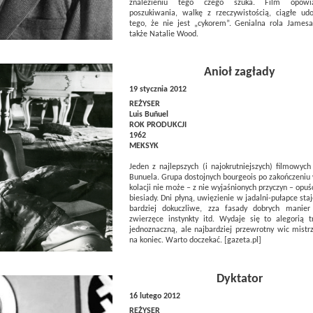
znalezieniu tego czego szuka. Film opowi
poszukiwania, walkę z rzeczywistością, ciągłe ud
tego, że nie jest „cykorem”. Genialna rola James
także Natalie Wood.
Anioł zagłady
19 stycznia 2012
REŻYSER
Luis Buñuel
ROK PRODUKCJI
1962
MEKSYK
Jeden z najlepszych (i najokrutniejszych) filmowyc
Bunuela. Grupa dostojnych bourgeois po zakończeniu
kolacji nie może – z nie wyjaśnionych przyczyn – opuś
biesiady. Dni płyną, uwięzienie w jadalni-pułapce staj
bardziej dokuczliwe, zza fasady dobrych manie
zwierzęce instynkty itd. Wydaje się to alegorią t
jednoznaczną, ale najbardziej przewrotny wic mistr
na koniec. Warto doczekać. [gazeta.pl]
Dyktator
16 lutego 2012
REŻYSER