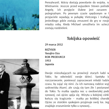
Pensylwanii, którzy dostają powołanie do wojska, 
Wietnamie. Jeszcze przed wyjazdem Steven poślubi
Angelę, ich przyjęcie ślubne jest zarazem 
pożegnalnym. Po pewnym czasie spędzonym w 
przyjaciele wpadają w pułapkę Vietcongu i trafiaj
jenieckiego gdzie zostają zmuszeni do gry w rosyjs
między sobą. Kiedy Michael umożliwia im uciec
zostają rozdzieleni.
Tokijska opowieść
29 marca 2012
REŻYSER
Yasujiro Ozu
ROK PRODUKCJI
1953
Japonia
Dwoje mieszkających na prowincji starych ludzi 
Tokio, by odwiedzić swoje dzieci. Spotyka i
rozczarowanie, ponieważ zapracowani młodzi ludzi
czasu, by zająć się nimi. Za ich namową rodzice wy
uzdrowiska Atami, ale czują się tam źle i postanaw
do Tokio. Tu matka spędza noc u owdowiałej pod
synowej, zaś ojciec upija się. Wizyta u kolejnej córk
kończy się tragicznie – matka po krótkiej chorob
Ojciec ze stoickim spokojem przyjmuje swój los. Je
znajduje zrozumienie tylko u synowej…