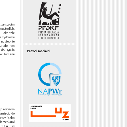
z ze swoim
usterlich.
 okrutnie
ż żydowski
e następnie
m znajomym
u do Hynkla
Patroni medialni
a w Tomanii
o reżysera
pamięcią do
cylijskim
arzeniami
 tutaj, w