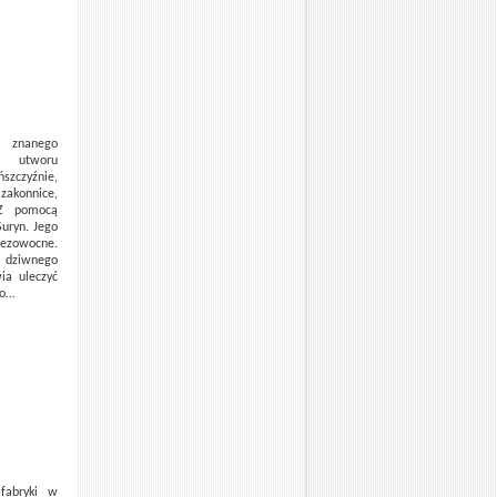
h znanego
ja utworu
ńszczyźnie,
zakonnice,
 Z pomocą
uryn. Jego
 bezowocne.
a dziwnego
ia uleczyć
go…
fabryki w