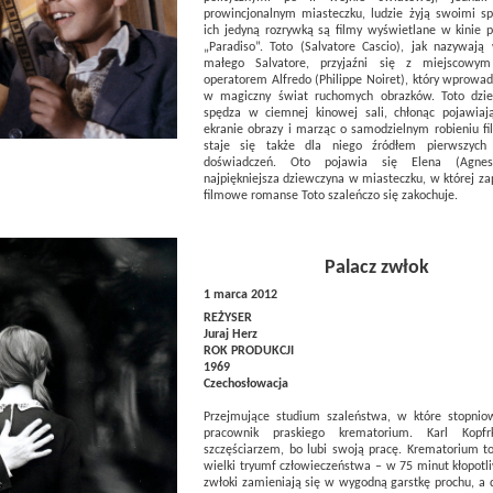
prowincjonalnym miasteczku, ludzie żyją swoimi s
ich jedyną rozrywką są filmy wyświetlane w kinie p
„Paradiso”. Toto (Salvatore Cascio), jak nazywają
małego Salvatore, przyjaźni się z miejscowy
operatorem Alfredo (Philippe Noiret), który wprowa
w magiczny świat ruchomych obrazków. Toto dzi
spędza w ciemnej kinowej sali, chłonąc pojawiaj
ekranie obrazy i marząc o samodzielnym robieniu fi
staje się także dla niego źródłem pierwszych 
doświadczeń. Oto pojawia się Elena (Agne
najpiękniejsza dziewczyna w miasteczku, w której z
filmowe romanse Toto szaleńczo się zakochuje.
Palacz zwłok
1 marca 2012
REŻYSER
Juraj Herz
ROK PRODUKCJI
1969
Czechosłowacja
Przejmujące studium szaleństwa, w które stopni
pracownik praskiego krematorium. Karl Kopfrk
szczęściarzem, bo lubi swoją pracę. Krematorium to
wielki tryumf człowieczeństwa – w 75 minut kłopotl
zwłoki zamieniają się w wygodną garstkę prochu, a 