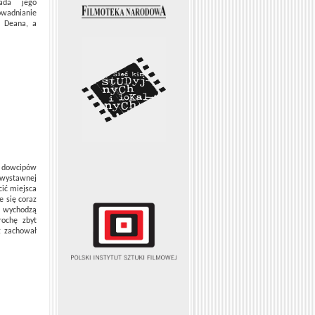
ada jego
owadnianie
a Deana, a
h dowcipów
 wystawnej
cić miejsca
e się coraz
r wychodzą
rochę zbyt
z zachował