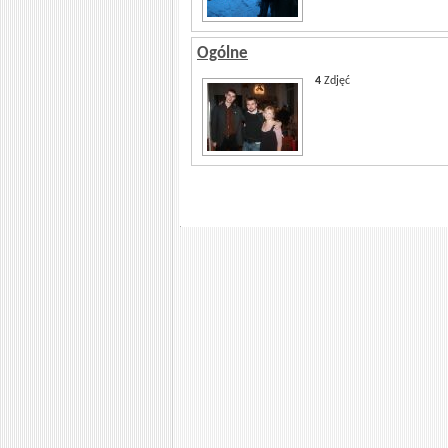
Ogólne
4
Zdjęć