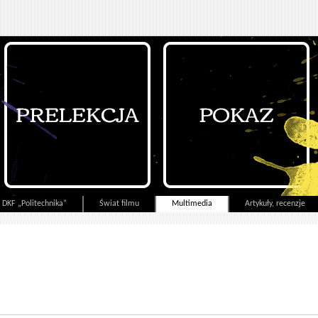
DKF „Politechnika”
Świat filmu
Multimedia
Artykuły, recenzje