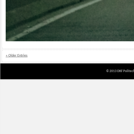
« Older Entries
© 2013 DKF Politech